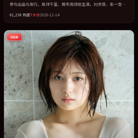
参与出品与发行。易烊千玺、周冬雨领衔主演，刘亦菲、朱一龙、
木村拓哉、张家辉联袂出演。用悬疑外壳包裹对家庭与归属的柔软
61,236
热度
7.9
分
2020-11-14
书写。全片以「犯罪」类型为骨架，在叙事、表演与视听上力求统
一。定于 2020-05-01 在内地院线及主流平台同步亮相，2020 年度
话题片中口碑稳健，适合喜欢强情节与人物弧光的观众完整观看。
HDR