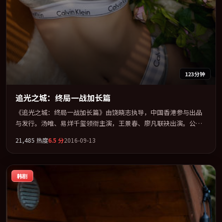
123分钟
追光之城：终局一战加长篇
《追光之城：终局一战加长篇》由饶晓志执导，中国香港参与出品
与发行。汤唯、易烊千玺领衔主演，王景春、廖凡联袂出演。公
路、追车与心理战三线并进，张力持续堆叠。全片以「冒险」类型
21,485
热度
6.5
分
2016-09-13
为骨架，在叙事、表演与视听上力求统一。定于 2016-07-09 在内地
院线及主流平台同步亮相，2016 年度话题片中口碑稳健，适合喜欢
强情节与人物弧光的观众完整观看。
韩剧