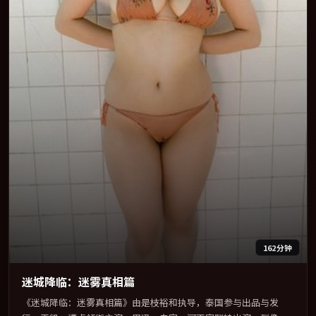
162分钟
迷城降临：迷雾真相篇
《迷城降临：迷雾真相篇》由是枝裕和执导，泰国参与出品与发