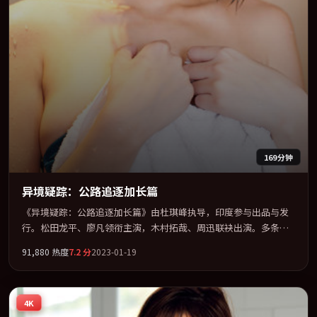
169分钟
异境疑踪：公路追逐加长篇
《异境疑踪：公路追逐加长篇》由杜琪峰执导，印度参与出品与发
行。松田龙平、廖凡领衔主演，木村拓哉、周迅联袂出演。多条时
间线交织，真相在最后一刻才缓缓合拢。全片以「传记」类型为骨
91,880
热度
7.2
分
2023-01-19
架，在叙事、表演与视听上力求统一。定于 2023-08-25 在内地院线
及主流平台同步亮相，2023 年度话题片中口碑稳健，适合喜欢强情
节与人物弧光的观众完整观看。
4K