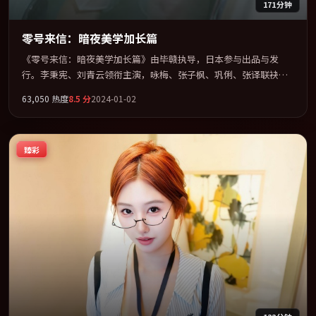
171分钟
零号来信：暗夜美学加长篇
《零号来信：暗夜美学加长篇》由毕赣执导，日本参与出品与发
行。李秉宪、刘青云领衔主演，咏梅、张子枫、巩俐、张译联袂出
演。在信任崩塌与自我救赎之间反复拉扯。全片以「爱情」类型为
63,050
热度
8.5
分
2024-01-02
骨架，在叙事、表演与视听上力求统一。定于 2024-09-23 在内地院
线及主流平台同步亮相，2024 年度话题片中口碑稳健，适合喜欢强
情节与人物弧光的观众完整观看。
臻彩