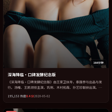
164分钟
深海降临·口碑发酵纪念版
《深海降临·口碑发酵纪念版》由王家卫执导，泰国参与出品与发
行。汤唯、王凯领衔主演，巩俐、木村拓哉、孙艺珍联袂出演。在
罪案类型框架下完成对时代焦虑的隐喻表达。全片以「爱情」类型
195,153
热度
8.4
分
2020-05-02
为骨架，在叙事、表演与视听上力求统一。定于 2020-09-03 在内地
院线及主流平台同步亮相，2020 年度话题片中口碑稳健，适合喜欢
强情节与人物弧光的观众完整观看。