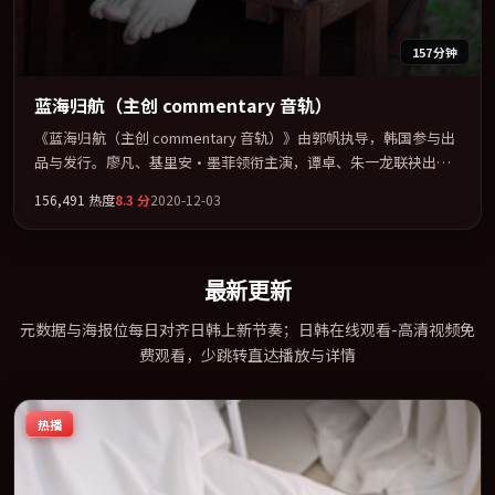
157分钟
蓝海归航（主创 commentary 音轨）
《蓝海归航（主创 commentary 音轨）》由郭帆执导，韩国参与出
品与发行。廖凡、基里安·墨菲领衔主演，谭卓、朱一龙联袂出
演。用悬疑外壳包裹对家庭与归属的柔软书写。全片以「动作」类
156,491
热度
8.3
分
2020-12-03
型为骨架，在叙事、表演与视听上力求统一。定于 2020-04-07 在内
地院线及主流平台同步亮相，2020 年度话题片中口碑稳健，适合喜
欢强情节与人物弧光的观众完整观看。
最新更新
元数据与海报位每日对齐日韩上新节奏；日韩在线观看-高清视频免
费观看，少跳转直达播放与详情
热播