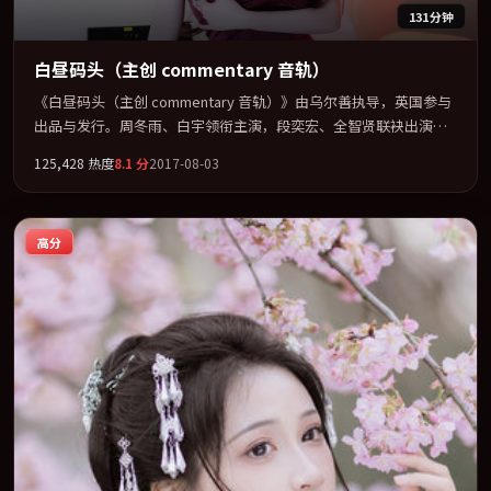
131分钟
白昼码头（主创 commentary 音轨）
《白昼码头（主创 commentary 音轨）》由乌尔善执导，英国参与
出品与发行。周冬雨、白宇领衔主演，段奕宏、全智贤联袂出演。
视听语言实验感十足，却不失叙事上的共情力。全片以「奇幻」类
125,428
热度
8.1
分
2017-08-03
型为骨架，在叙事、表演与视听上力求统一。定于 2017-02-08 在内
地院线及主流平台同步亮相，2017 年度话题片中口碑稳健，适合喜
欢强情节与人物弧光的观众完整观看。
高分