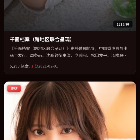
121分钟
千面档案（跨地区联合呈现）
《千面档案（跨地区联合呈现）》由朴赞郁执导，中国香港参与出
品与发行。周冬雨、沈腾领衔主演，李秉宪、松田龙平、汤唯联袂
出演。节奏凌厉，情绪在克制与爆发之间精准摆荡。全片以「科
5,293
热度
9.3
分
2021-02-01
幻」类型为骨架，在叙事、表演与视听上力求统一。定于 2021-03-
08 在内地院线及主流平台同步亮相，2021 年度话题片中口碑稳健，
适合喜欢强情节与人物弧光的观众完整观看。
完结