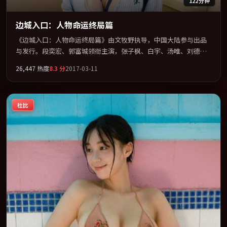
122分钟
边城入口：人物命运终局篇
《边城入口：人物命运终局篇》由文牧野执导，中国大陆参与出品
与发行。段奕宏、郭富城领衔主演，张子枫、白宇、汤唯、刘德华
联袂出演。节奏凌厉，情绪在克制与爆发之间精准摆荡。全片以
26,447
热度
8.3
分
2017-03-11
「爱情」类型为骨架，在叙事、表演与视听上力求统一。定于
2017-08-10 在内地院线及主流平台同步亮相，2017 年度话题片中口
碑稳健，适合喜欢强情节与人物弧光的观众完整观看。
杜比