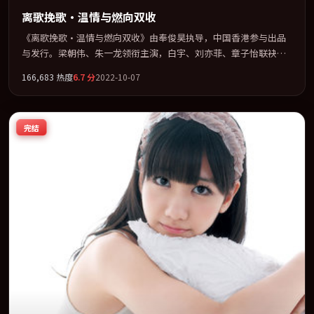
离歌挽歌·温情与燃向双收
《离歌挽歌·温情与燃向双收》由奉俊昊执导，中国香港参与出品
与发行。梁朝伟、朱一龙领衔主演，白宇、刘亦菲、章子怡联袂出
演。公路、追车与心理战三线并进，张力持续堆叠。全片以「惊
166,683
热度
6.7
分
2022-10-07
悚」类型为骨架，在叙事、表演与视听上力求统一。定于 2022-12-
12 在内地院线及主流平台同步亮相，2022 年度话题片中口碑稳健，
适合喜欢强情节与人物弧光的观众完整观看。
完结