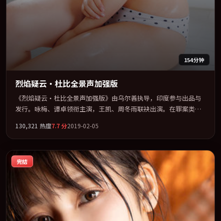
154分钟
烈焰疑云·杜比全景声加强版
《烈焰疑云·杜比全景声加强版》由乌尔善执导，印度参与出品与
发行。咏梅、谭卓领衔主演，王凯、周冬雨联袂出演。在罪案类型
框架下完成对时代焦虑的隐喻表达。全片以「冒险」类型为骨架，
130,321
热度
7.7
分
2019-02-05
在叙事、表演与视听上力求统一。定于 2019-10-05 在内地院线及主
流平台同步亮相，2019 年度话题片中口碑稳健，适合喜欢强情节与
人物弧光的观众完整观看。
完结