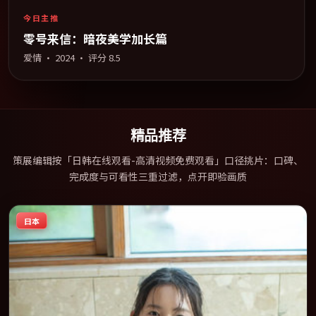
今日主推
零号来信：暗夜美学加长篇
爱情
·
2024
· 评分
8.5
精品推荐
策展编辑按「日韩在线观看-高清视频免费观看」口径挑片：口碑、
完成度与可看性三重过滤，点开即验画质
日本