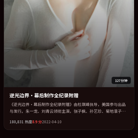
127分钟
逆光边界·幕后制作全纪录附赠
《逆光边界·幕后制作全纪录附赠》由杜琪峰执导，美国参与出品
与发行。朱一龙、刘青云领衔主演，张子枫、孙艺珍、菊地凛子、
张家辉联袂出演。节奏凌厉，情绪在克制与爆发之间精准摆荡。全
180,831
热度
8.9
分
2022-04-10
片以「悬疑」类型为骨架，在叙事、表演与视听上力求统一。定于
2022-06-10 在内地院线及主流平台同步亮相，2022 年度话题片中口