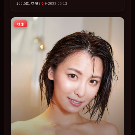
166,581
热度
7.0
分
2022-05-13
后一刻才缓缓合拢。全片以「传记」类型为骨架，在叙事、
表演与视听上力求统一。定于 2022-08-12 在内地院线及主
流平台同步亮相，2022 年度话题片中口碑稳健，适合喜欢
杜比
强情节与人物弧光的观众完整观看。