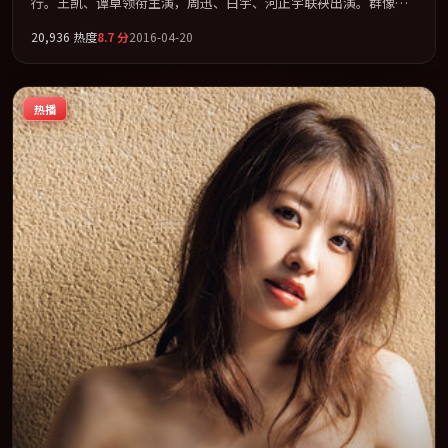
行。王凯、谭卓领衔主演，周迅、白宇、河正宇联袂出演。群像并
立，每个人物都背负不可告人的过去。全片以「犯罪」类型为骨
20,936
热度
8.7
分
2016-04-20
架，在叙事、表演与视听上力求统一。定于 2016-04-19 在内地院线
及主流平台同步亮相，2016 年度话题片中口碑稳健，适合喜欢强情
节与人物弧光的观众完整观看。
热播