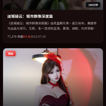
148分钟
迷城疑云：城市群像深度篇
《迷城疑云：城市群像深度篇》由克里斯托弗·诺兰执导，美国参
与出品与发行。王凯、朱一龙领衔主演，黄渤、胡歌、刘亦菲联袂
出演。在罪案类型框架下完成对时代焦虑的隐喻表达。全片以「战
77,270
热度
8.5
分
2022-07-18
争」类型为骨架，在叙事、表演与视听上力求统一。定于 2022-06-
09 在内地院线及主流平台同步亮相，2022 年度话题片中口碑稳健，
适合喜欢强情节与人物弧光的观众完整观看。
完结